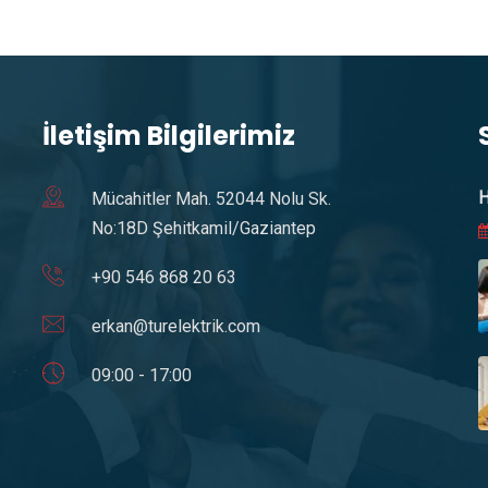
İletişim Bilgilerimiz
H
Mücahitler Mah. 52044 Nolu Sk.
No:18D Şehitkamil/Gaziantep
+90 546 868 20 63
erkan@turelektrik.com
09:00 - 17:00