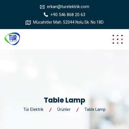
erkan@turelektrik.com
+90 546 868 20 63
Mücahitler Mah. 52044 Nolu Sk. No:18D
Table Lamp
Tür Elektrik
Ürünler
Table Lamp